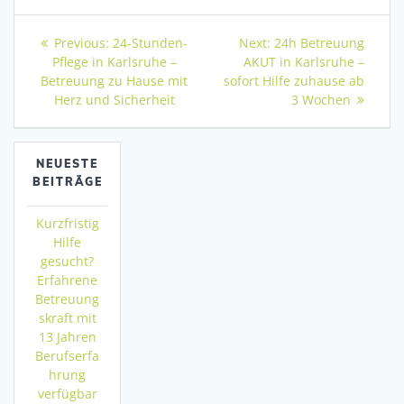
Beitragsnavigation
Previous
Next
Previous:
24-Stunden-
Next:
24h Betreuung
post:
post:
Pflege in Karlsruhe –
AKUT in Karlsruhe –
Betreuung zu Hause mit
sofort Hilfe zuhause ab
Herz und Sicherheit
3 Wochen
NEUESTE
BEITRÄGE
Kurzfristig
Hilfe
gesucht?
Erfahrene
Betreuung
skraft mit
13 Jahren
Berufserfa
hrung
verfügbar